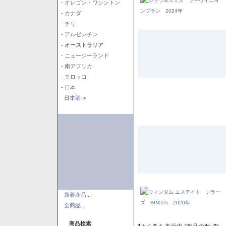
- オレゴン・ワシントン
- カナダ
- チリ
- アルゼンチン
- オーストラリア
- ニュージーランド
- 南アフリカ
- モロッコ
- 日本
日本酒->
新着商品...
全商品...
商品検索