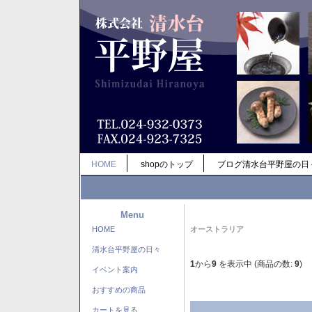
HOME
shopのトップ
ブログ清水台平野屋の日
Menu
HOME
オーストラリア
清水台平野屋の日々
1
から
9
を表示中 (商品の数:
9
)
イベント案内
おすすめの商品
カートを見る