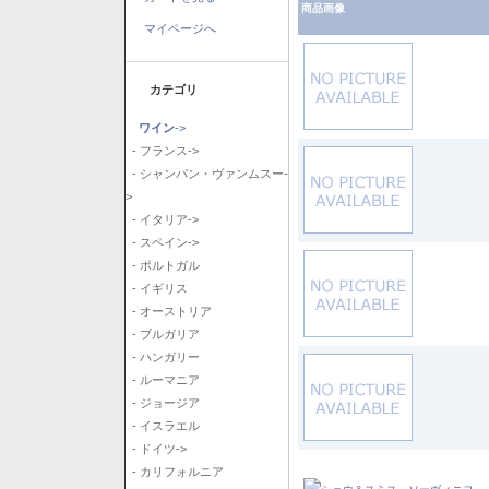
商品画像
マイページへ
カテゴリ
ワイン
->
- フランス->
- シャンパン・ヴァンムスー-
>
- イタリア->
- スペイン->
- ポルトガル
- イギリス
- オーストリア
- ブルガリア
- ハンガリー
- ルーマニア
- ジョージア
- イスラエル
- ドイツ->
- カリフォルニア