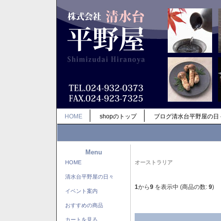
HOME
shopのトップ
ブログ清水台平野屋の日
Menu
HOME
オーストラリア
清水台平野屋の日々
1
から
9
を表示中 (商品の数:
9
)
イベント案内
おすすめの商品
カートを見る