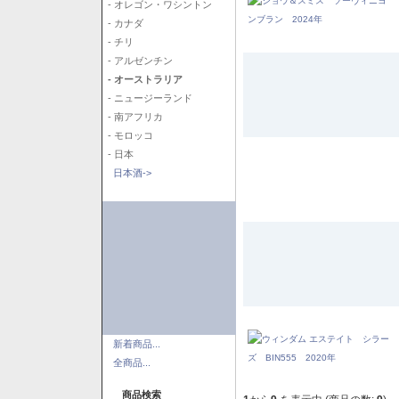
- オレゴン・ワシントン
- カナダ
- チリ
- アルゼンチン
- オーストラリア
- ニュージーランド
- 南アフリカ
- モロッコ
- 日本
日本酒->
新着商品...
全商品...
商品検索