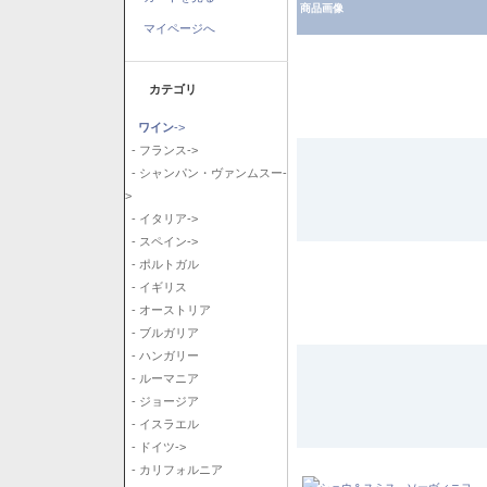
商品画像
マイページへ
カテゴリ
ワイン
->
- フランス->
- シャンパン・ヴァンムスー-
>
- イタリア->
- スペイン->
- ポルトガル
- イギリス
- オーストリア
- ブルガリア
- ハンガリー
- ルーマニア
- ジョージア
- イスラエル
- ドイツ->
- カリフォルニア