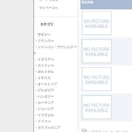
商品画像
マイページへ
カテゴリ
ワイン
->
- フランス->
- シャンパン・ヴァンムスー-
>
- イタリア->
- スペイン->
- ポルトガル
- イギリス
- オーストリア
- ブルガリア
- ハンガリー
- ルーマニア
- ジョージア
- イスラエル
- ドイツ->
- カリフォルニア