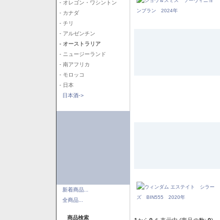
- オレゴン・ワシントン
- カナダ
- チリ
- アルゼンチン
- オーストラリア
- ニュージーランド
- 南アフリカ
- モロッコ
- 日本
日本酒->
新着商品...
全商品...
商品検索