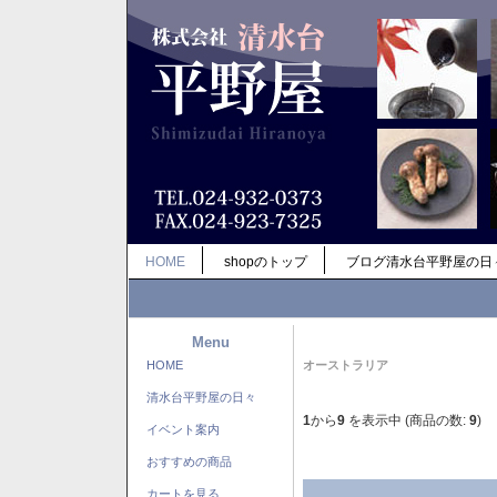
HOME
shopのトップ
ブログ清水台平野屋の日
Menu
HOME
オーストラリア
清水台平野屋の日々
1
から
9
を表示中 (商品の数:
9
)
イベント案内
おすすめの商品
カートを見る