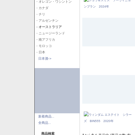
- オレゴン・ワシントン
- カナダ
- チリ
- アルゼンチン
- オーストラリア
- ニュージーランド
- 南アフリカ
- モロッコ
- 日本
日本酒->
新着商品...
全商品...
商品検索