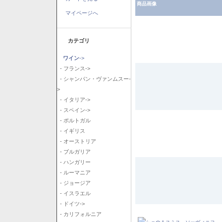
商品画像
マイページへ
カテゴリ
ワイン
->
- フランス->
- シャンパン・ヴァンムスー-
>
- イタリア->
- スペイン->
- ポルトガル
- イギリス
- オーストリア
- ブルガリア
- ハンガリー
- ルーマニア
- ジョージア
- イスラエル
- ドイツ->
- カリフォルニア