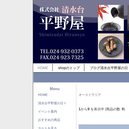
HOME
shopのトップ
ブログ清水台平野屋の日
Menu
HOME
オーストラリア
清水台平野屋の日々
1
から
9
を表示中 (商品の数:
9
)
イベント案内
おすすめの商品
カートを見る