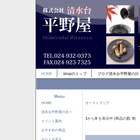
HOME
shopのトップ
ブログ清水台平野屋の日
Menu
HOME
オーストラリア
清水台平野屋の日々
1
から
9
を表示中 (商品の数:
9
)
イベント案内
おすすめの商品
カートを見る