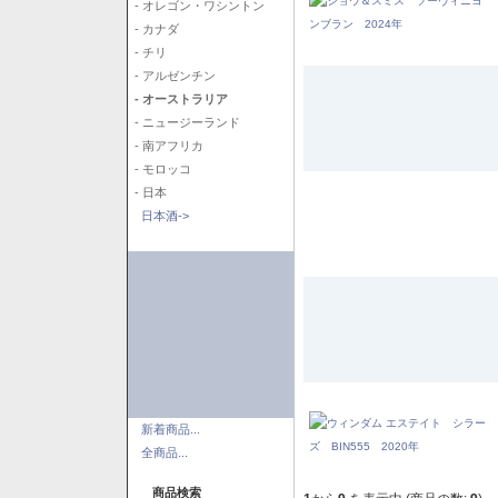
- オレゴン・ワシントン
- カナダ
- チリ
- アルゼンチン
- オーストラリア
- ニュージーランド
- 南アフリカ
- モロッコ
- 日本
日本酒->
新着商品...
全商品...
商品検索