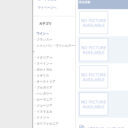
商品画像
マイページへ
カテゴリ
ワイン
->
- フランス->
- シャンパン・ヴァンムスー-
>
- イタリア->
- スペイン->
- ポルトガル
- イギリス
- オーストリア
- ブルガリア
- ハンガリー
- ルーマニア
- ジョージア
- イスラエル
- ドイツ->
- カリフォルニア