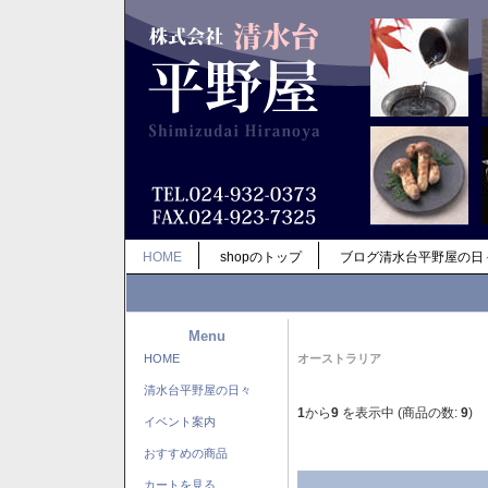
HOME
shopのトップ
ブログ清水台平野屋の日
Menu
HOME
オーストラリア
清水台平野屋の日々
1
から
9
を表示中 (商品の数:
9
)
イベント案内
おすすめの商品
カートを見る