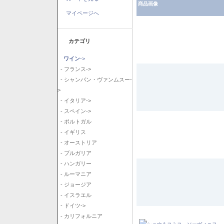
商品画像
マイページへ
カテゴリ
ワイン
->
- フランス->
- シャンパン・ヴァンムスー-
>
- イタリア->
- スペイン->
- ポルトガル
- イギリス
- オーストリア
- ブルガリア
- ハンガリー
- ルーマニア
- ジョージア
- イスラエル
- ドイツ->
- カリフォルニア