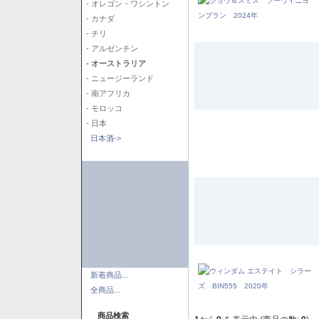
- オレゴン・ワシントン
- カナダ
- チリ
- アルゼンチン
- オーストラリア
- ニュージーランド
- 南アフリカ
- モロッコ
- 日本
日本酒->
新着商品...
全商品...
商品検索