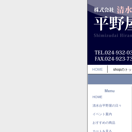
HOME
shopのト
Menu
HOME
清水台平野屋の日々
イベント案内
おすすめの商品
カートを見る