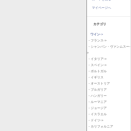
マイページへ
カテゴリ
ワイン
->
- フランス->
- シャンパン・ヴァンムスー-
>
- イタリア->
- スペイン->
- ポルトガル
- イギリス
- オーストリア
- ブルガリア
- ハンガリー
- ルーマニア
- ジョージア
- イスラエル
- ドイツ->
- カリフォルニア