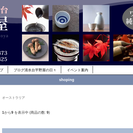
ップ
ブログ清水台平野屋の日々
イベント案内
shoping
オーストラリア
1
から
9
を表示中 (商品の数:
9
)