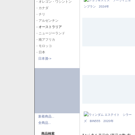
- オレゴン・ワシントン
- カナダ
- チリ
- アルゼンチン
- オーストラリア
- ニュージーランド
- 南アフリカ
- モロッコ
- 日本
日本酒->
新着商品...
全商品...
商品検索