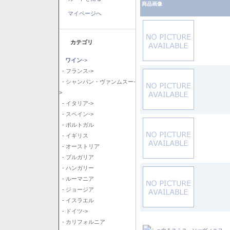
商品画像
マイページへ
カテゴリ
ワイン
->
- フランス->
- シャンパン・ヴァンムスー-
>
- イタリア->
- スペイン->
- ポルトガル
- イギリス
- オーストリア
- ブルガリア
- ハンガリー
- ルーマニア
- ジョージア
- イスラエル
- ドイツ->
- カリフォルニア