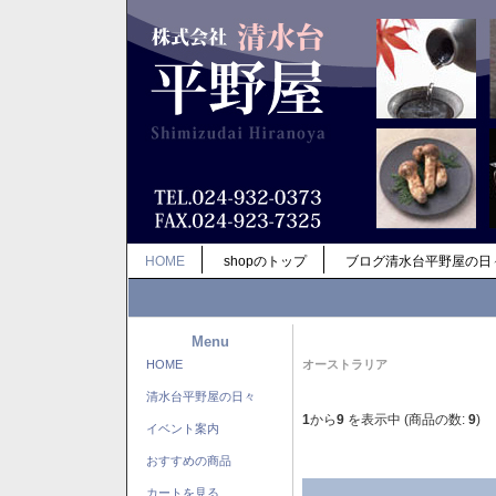
HOME
shopのトップ
ブログ清水台平野屋の日
Menu
HOME
オーストラリア
清水台平野屋の日々
1
から
9
を表示中 (商品の数:
9
)
イベント案内
おすすめの商品
カートを見る