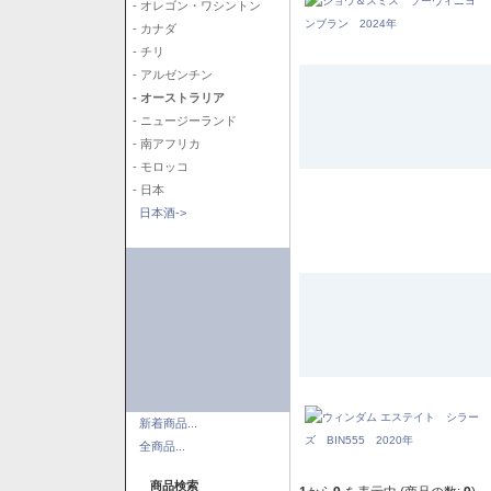
- オレゴン・ワシントン
- カナダ
- チリ
- アルゼンチン
- オーストラリア
- ニュージーランド
- 南アフリカ
- モロッコ
- 日本
日本酒->
新着商品...
全商品...
商品検索