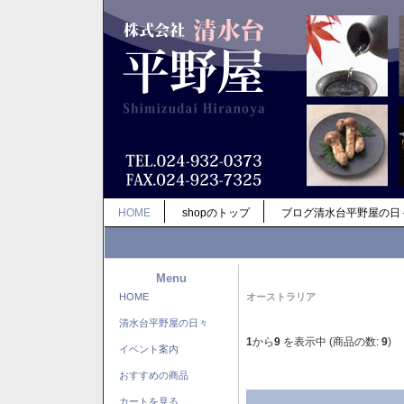
HOME
shopのトップ
ブログ清水台平野屋の日
Menu
HOME
オーストラリア
清水台平野屋の日々
1
から
9
を表示中 (商品の数:
9
)
イベント案内
おすすめの商品
カートを見る