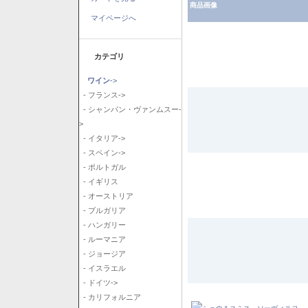
商品画像
マイページへ
カテゴリ
ワイン
->
- フランス->
- シャンパン・ヴァンムスー-
>
- イタリア->
- スペイン->
- ポルトガル
- イギリス
- オーストリア
- ブルガリア
- ハンガリー
- ルーマニア
- ジョージア
- イスラエル
- ドイツ->
- カリフォルニア