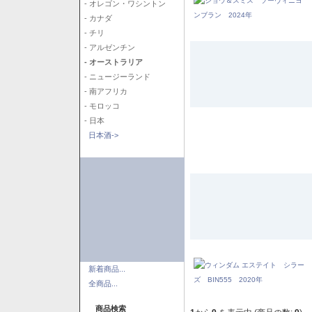
- オレゴン・ワシントン
- カナダ
- チリ
- アルゼンチン
- オーストラリア
- ニュージーランド
- 南アフリカ
- モロッコ
- 日本
日本酒->
新着商品...
全商品...
商品検索