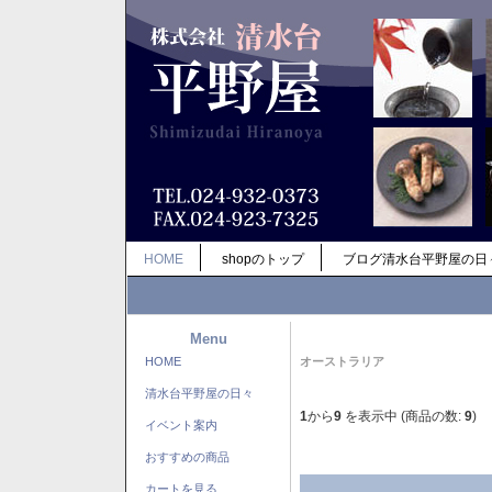
HOME
shopのトップ
ブログ清水台平野屋の日
Menu
HOME
オーストラリア
清水台平野屋の日々
1
から
9
を表示中 (商品の数:
9
)
イベント案内
おすすめの商品
カートを見る