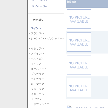
商品画像
マイページへ
カテゴリ
ワイン
->
- フランス->
- シャンパン・ヴァンムスー-
>
- イタリア->
- スペイン->
- ポルトガル
- イギリス
- オーストリア
- ブルガリア
- ハンガリー
- ルーマニア
- ジョージア
- イスラエル
- ドイツ->
- カリフォルニア