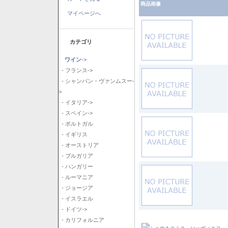
商品画像
マイページへ
カテゴリ
ワイン
->
- フランス->
- シャンパン・ヴァンムスー-
>
- イタリア->
- スペイン->
- ポルトガル
- イギリス
- オーストリア
- ブルガリア
- ハンガリー
- ルーマニア
- ジョージア
- イスラエル
- ドイツ->
- カリフォルニア