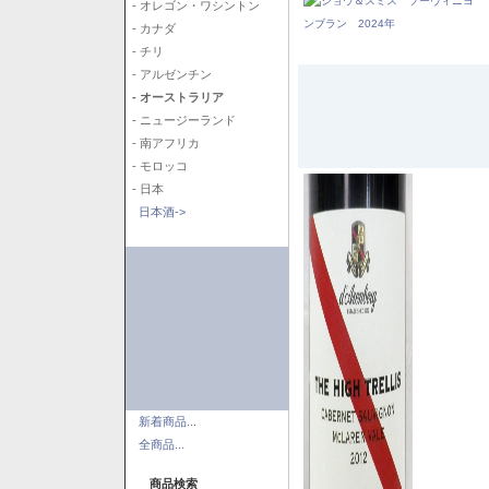
- オレゴン・ワシントン
- カナダ
- チリ
- アルゼンチン
- オーストラリア
- ニュージーランド
- 南アフリカ
- モロッコ
- 日本
日本酒->
新着商品...
全商品...
商品検索