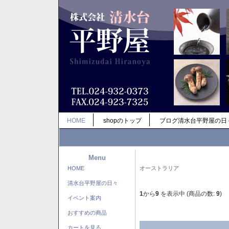
HOME
shopのトップ
ブログ清水台平野屋の日
Menu
HOME
オーストラリア
清水台平野屋の日々
1
から
9
を表示中 (商品の数:
9
)
イベント案内
おすすめの商品
カートを見る