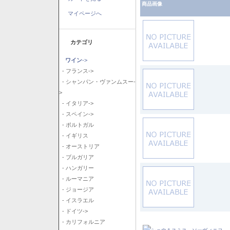
商品画像
マイページへ
カテゴリ
ワイン
->
- フランス->
- シャンパン・ヴァンムスー-
>
- イタリア->
- スペイン->
- ポルトガル
- イギリス
- オーストリア
- ブルガリア
- ハンガリー
- ルーマニア
- ジョージア
- イスラエル
- ドイツ->
- カリフォルニア