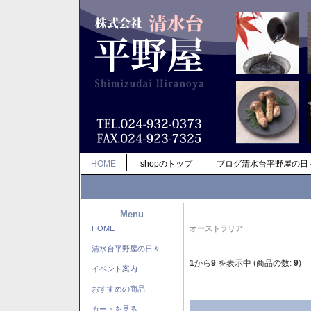
HOME
shopのトップ
ブログ清水台平野屋の日
Menu
HOME
オーストラリア
清水台平野屋の日々
1
から
9
を表示中 (商品の数:
9
)
イベント案内
おすすめの商品
カートを見る