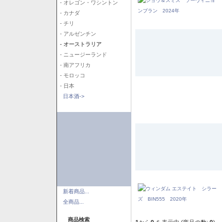
- オレゴン・ワシントン
- カナダ
- チリ
- アルゼンチン
- オーストラリア
- ニュージーランド
- 南アフリカ
- モロッコ
- 日本
日本酒->
新着商品...
全商品...
商品検索