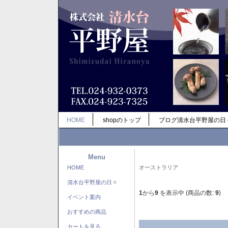
HOME
shopのトップ
ブログ清水台平野屋の日
Menu
HOME
オーストラリア
清水台平野屋の日々
1
から
9
を表示中 (商品の数:
9
)
イベント案内
おすすめの商品
カートを見る