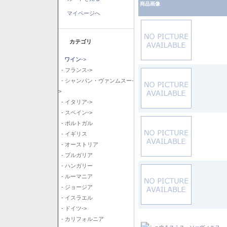
商品画像
マイページへ
カテゴリ
ワイン
->
- フランス->
- シャンパン・ヴァンムスー-
>
- イタリア->
- スペイン->
- ポルトガル
- イギリス
- オーストリア
- ブルガリア
- ハンガリー
- ルーマニア
- ジョージア
- イスラエル
- ドイツ->
- カリフォルニア