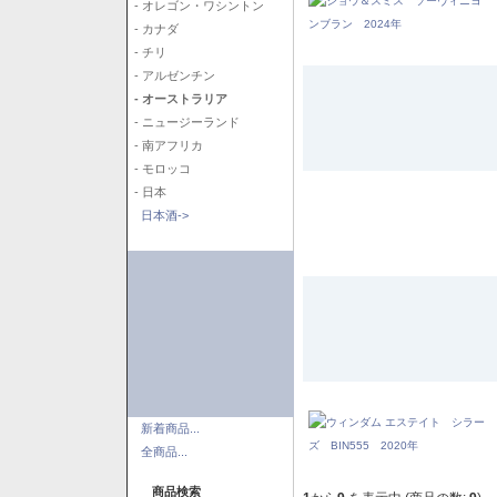
- オレゴン・ワシントン
- カナダ
- チリ
- アルゼンチン
- オーストラリア
- ニュージーランド
- 南アフリカ
- モロッコ
- 日本
日本酒->
新着商品...
全商品...
商品検索