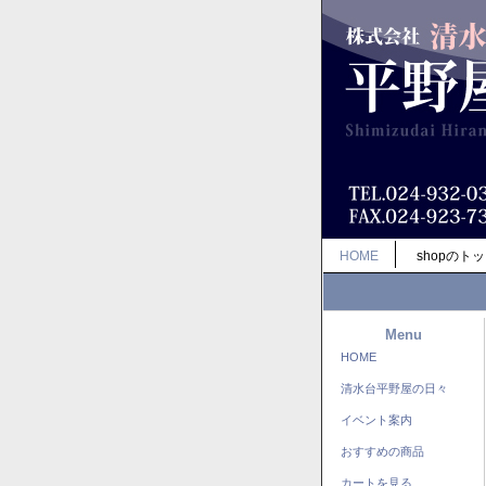
HOME
shopのト
Menu
HOME
清水台平野屋の日々
イベント案内
おすすめの商品
カートを見る