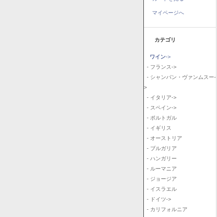
マイページへ
カテゴリ
ワイン
->
- フランス->
- シャンパン・ヴァンムスー-
>
- イタリア->
- スペイン->
- ポルトガル
- イギリス
- オーストリア
- ブルガリア
- ハンガリー
- ルーマニア
- ジョージア
- イスラエル
- ドイツ->
- カリフォルニア