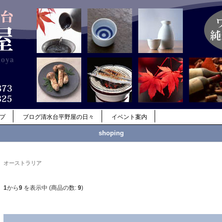
ップ
ブログ清水台平野屋の日々
イベント案内
shoping
オーストラリア
1
から
9
を表示中 (商品の数:
9
)