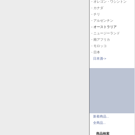
- オレゴン・ワシントン
- カナダ
- チリ
- アルゼンチン
- オーストラリア
- ニュージーランド
- 南アフリカ
- モロッコ
- 日本
日本酒->
新着商品...
全商品...
商品検索