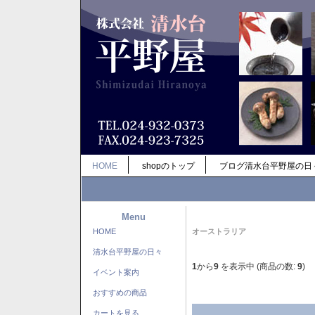
HOME
shopのトップ
ブログ清水台平野屋の日
Menu
HOME
オーストラリア
清水台平野屋の日々
1
から
9
を表示中 (商品の数:
9
)
イベント案内
おすすめの商品
カートを見る