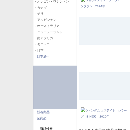
- オレゴン・ワシントン
- カナダ
- チリ
- アルゼンチン
- オーストラリア
- ニュージーランド
- 南アフリカ
- モロッコ
- 日本
日本酒->
新着商品...
全商品...
商品検索