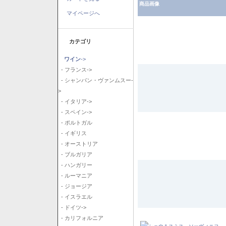
商品画像
マイページへ
カテゴリ
ワイン
->
- フランス->
- シャンパン・ヴァンムスー-
>
- イタリア->
- スペイン->
- ポルトガル
- イギリス
- オーストリア
- ブルガリア
- ハンガリー
- ルーマニア
- ジョージア
- イスラエル
- ドイツ->
- カリフォルニア