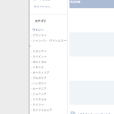
商品画像
マイページへ
カテゴリ
ワイン
->
- フランス->
- シャンパン・ヴァンムスー-
>
- イタリア->
- スペイン->
- ポルトガル
- イギリス
- オーストリア
- ブルガリア
- ハンガリー
- ルーマニア
- ジョージア
- イスラエル
- ドイツ->
- カリフォルニア