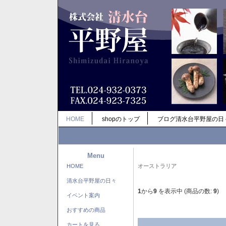
HOME
shopのトップ
ブログ清水台平野屋の日
Menu
HOME
オーストラリア
清水台平野屋の日々
1
から
9
を表示中 (商品の数:
9
)
イベント案内
おすすめの商品
カートを見る