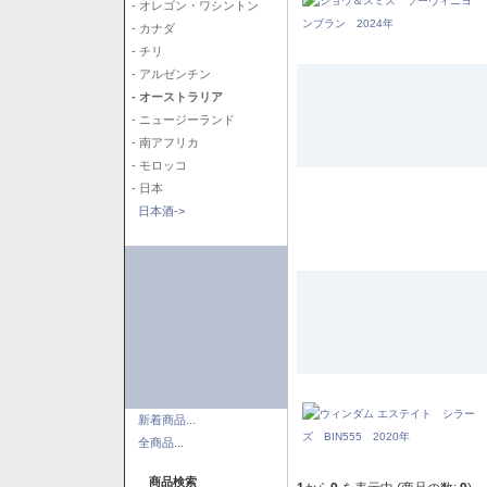
- オレゴン・ワシントン
- カナダ
- チリ
- アルゼンチン
- オーストラリア
- ニュージーランド
- 南アフリカ
- モロッコ
- 日本
日本酒->
新着商品...
全商品...
商品検索