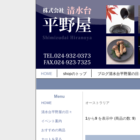
HOME
shopのトップ
ブログ清水台平野屋の日
Menu
HOME
オーストラリア
清水台平野屋の日々
1
から
9
を表示中 (商品の数:
9
)
イベント案内
おすすめの商品
カートを見る