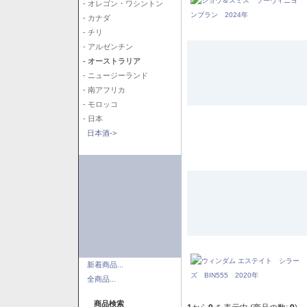
- オレゴン・ワシントン
- カナダ
- チリ
- アルゼンチン
- オーストラリア
- ニュージーランド
- 南アフリカ
- モロッコ
- 日本
日本酒->
新着商品...
全商品...
商品検索