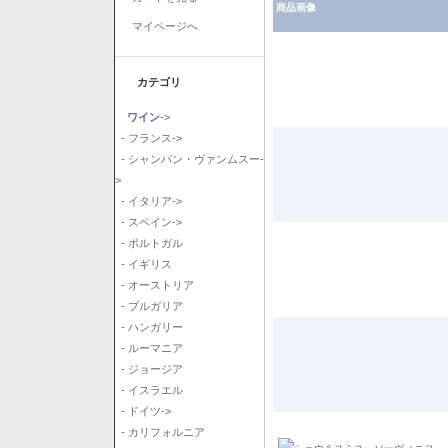
商品画像
マイページへ
カテゴリ
ワイン
->
- フランス->
- シャンパン・ヴァンムスー-
>
- イタリア->
- スペイン->
- ポルトガル
- イギリス
- オーストリア
- ブルガリア
- ハンガリー
- ルーマニア
- ジョージア
- イスラエル
- ドイツ->
- カリフォルニア