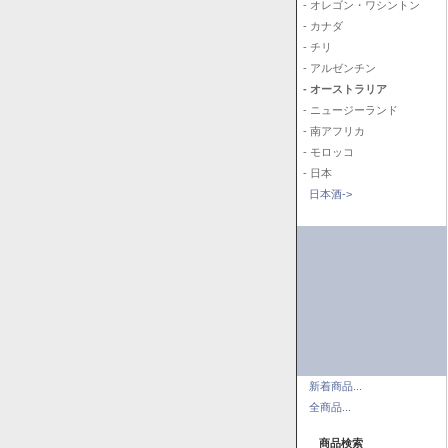
- オレゴン・ワシントン
- カナダ
- チリ
- アルゼンチン
- オーストラリア
- ニュージーランド
- 南アフリカ
- モロッコ
- 日本
日本酒->
新着商品...
全商品...
商品検索