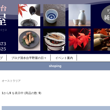
ップ
ブログ清水台平野屋の日々
イベント案内
shoping
オーストラリア
1
から
9
を表示中 (商品の数:
9
)