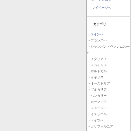
マイページへ
カテゴリ
ワイン
->
- フランス->
- シャンパン・ヴァンムスー-
>
- イタリア->
- スペイン->
- ポルトガル
- イギリス
- オーストリア
- ブルガリア
- ハンガリー
- ルーマニア
- ジョージア
- イスラエル
- ドイツ->
- カリフォルニア