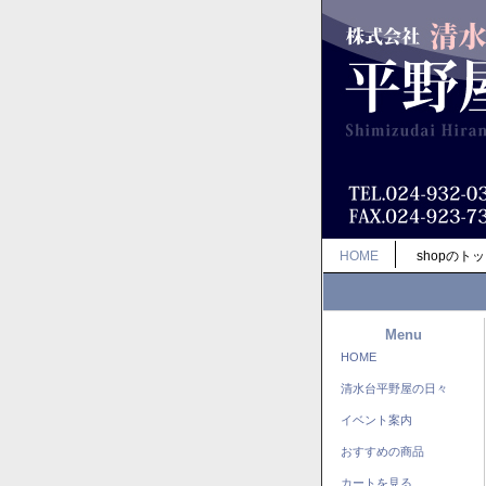
HOME
shopのト
Menu
HOME
清水台平野屋の日々
イベント案内
おすすめの商品
カートを見る