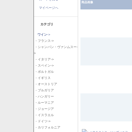
商品画像
マイページへ
カテゴリ
ワイン
->
- フランス->
- シャンパン・ヴァンムスー-
>
- イタリア->
- スペイン->
- ポルトガル
- イギリス
- オーストリア
- ブルガリア
- ハンガリー
- ルーマニア
- ジョージア
- イスラエル
- ドイツ->
- カリフォルニア