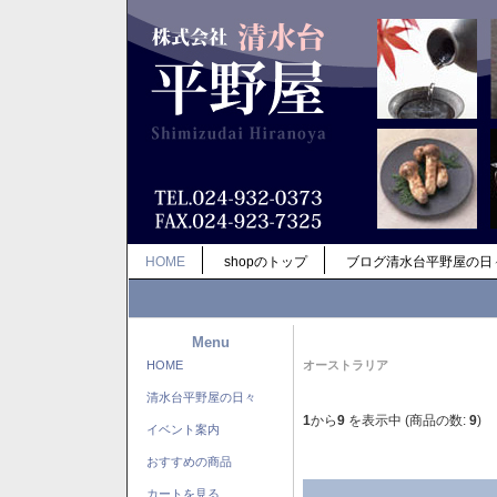
HOME
shopのトップ
ブログ清水台平野屋の日
Menu
HOME
オーストラリア
清水台平野屋の日々
1
から
9
を表示中 (商品の数:
9
)
イベント案内
おすすめの商品
カートを見る