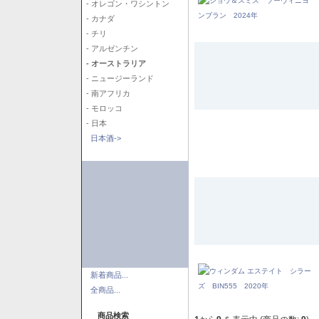
- オレゴン・ワシントン
- カナダ
- チリ
- アルゼンチン
- オーストラリア
- ニュージーランド
- 南アフリカ
- モロッコ
- 日本
日本酒->
新着商品...
全商品...
商品検索