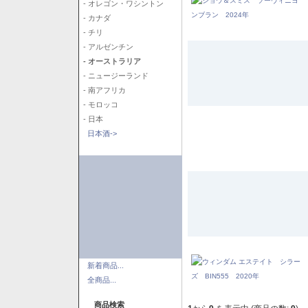
- オレゴン・ワシントン
- カナダ
- チリ
- アルゼンチン
- オーストラリア
- ニュージーランド
- 南アフリカ
- モロッコ
- 日本
日本酒->
新着商品...
全商品...
商品検索