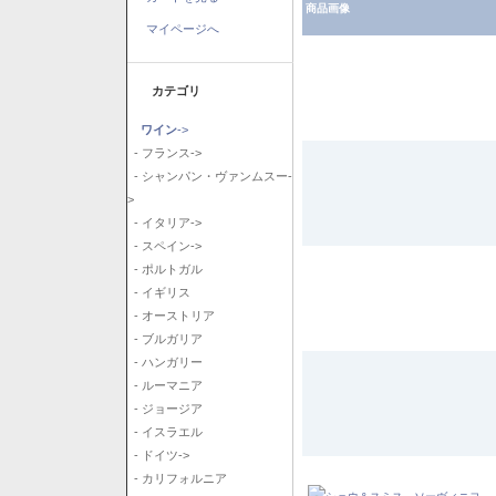
商品画像
マイページへ
カテゴリ
ワイン
->
- フランス->
- シャンパン・ヴァンムスー-
>
- イタリア->
- スペイン->
- ポルトガル
- イギリス
- オーストリア
- ブルガリア
- ハンガリー
- ルーマニア
- ジョージア
- イスラエル
- ドイツ->
- カリフォルニア