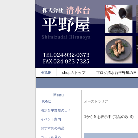
HOME
shopのトップ
ブログ清水台平野屋の日
Menu
HOME
オーストラリア
清水台平野屋の日々
1
から
9
を表示中 (商品の数:
9
)
イベント案内
おすすめの商品
カートを見る