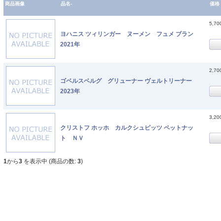
商品画像
品名-
価格
5,7
ヨハニス ツィリンガー ヌーメン フュメ ブラン
2021年
2,7
ゴベルスベルグ グリューナー ヴェルトリーナー
2023年
3,2
クリストフ ホッホ カルクシュピッツ ペットナッ
ト ＮＶ
1
から
3
を表示中 (商品の数:
3
)