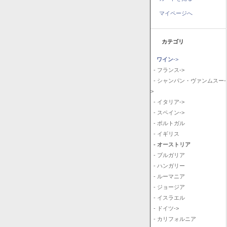
マイページへ
カテゴリ
ワイン
->
- フランス->
- シャンパン・ヴァンムスー-
>
- イタリア->
- スペイン->
- ポルトガル
- イギリス
- オーストリア
- ブルガリア
- ハンガリー
- ルーマニア
- ジョージア
- イスラエル
- ドイツ->
- カリフォルニア