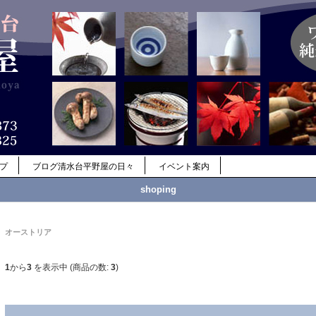
ップ
ブログ清水台平野屋の日々
イベント案内
shoping
オーストリア
1
から
3
を表示中 (商品の数:
3
)