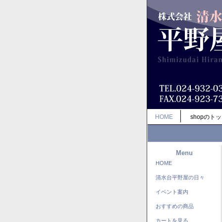
HOME
shopのト
Menu
HOME
清水台平野屋の日々
イベント案内
おすすめの商品
カートを見る