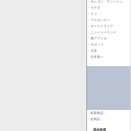
- オレゴン・ワシントン
- カナダ
- チリ
- アルゼンチン
- オーストラリア
- ニュージーランド
- 南アフリカ
- モロッコ
- 日本
日本酒->
新着商品...
全商品...
商品検索