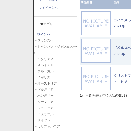
商品画像
品名-
マイページへ
ヨハニス 
カテゴリ
2021年
ワイン
->
- フランス->
- シャンパン・ヴァンムスー-
ゴベルス
>
2023年
- イタリア->
- スペイン->
- ポルトガル
クリストフ
- イギリス
ト ＮＶ
- オーストリア
- ブルガリア
1
から
3
を表示中 (商品の数:
3
)
- ハンガリー
- ルーマニア
- ジョージア
- イスラエル
- ドイツ->
- カリフォルニア