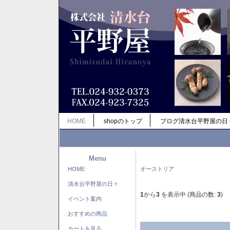
HOME
shopのトップ
ブログ清水台平野屋の日
Menu
HOME
オーストリア
清水台平野屋の日々
1
から
3
を表示中 (商品の数:
3
)
イベント案内
おすすめの商品
カートを見る