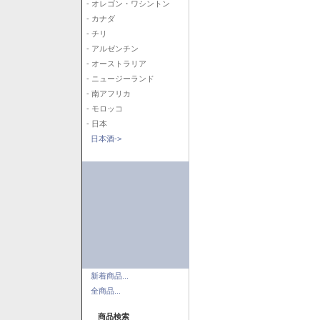
- オレゴン・ワシントン
- カナダ
- チリ
- アルゼンチン
- オーストラリア
- ニュージーランド
- 南アフリカ
- モロッコ
- 日本
日本酒->
新着商品...
全商品...
商品検索