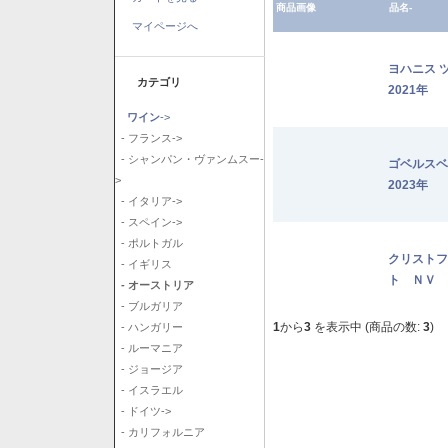
商品画像
品名-
マイページへ
ヨハニス 
カテゴリ
2021年
ワイン
->
- フランス->
- シャンパン・ヴァンムスー-
ゴベルス
>
2023年
- イタリア->
- スペイン->
- ポルトガル
クリストフ
- イギリス
ト ＮＶ
- オーストリア
- ブルガリア
1
から
3
を表示中 (商品の数:
3
)
- ハンガリー
- ルーマニア
- ジョージア
- イスラエル
- ドイツ->
- カリフォルニア