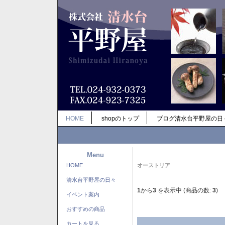
HOME
shopのトップ
ブログ清水台平野屋の日
Menu
HOME
オーストリア
清水台平野屋の日々
1
から
3
を表示中 (商品の数:
3
)
イベント案内
おすすめの商品
カートを見る