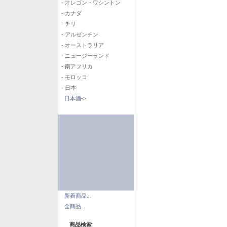
- オレゴン・ワシントン
- カナダ
- チリ
- アルゼンチン
- オーストラリア
- ニュージーランド
- 南アフリカ
- モロッコ
- 日本
日本酒->
新着商品...
全商品...
商品検索