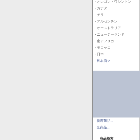
- オレゴン・ワシントン
- カナダ
- チリ
- アルゼンチン
- オーストラリア
- ニュージーランド
- 南アフリカ
- モロッコ
- 日本
日本酒->
新着商品...
全商品...
商品検索