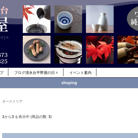
ップ
ブログ清水台平野屋の日々
イベント案内
shoping
オーストリア
1
から
3
を表示中 (商品の数:
3
)