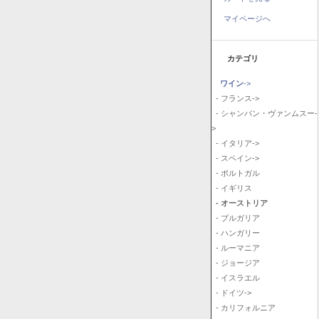
マイページへ
カテゴリ
ワイン
->
- フランス->
- シャンパン・ヴァンムスー-
>
- イタリア->
- スペイン->
- ポルトガル
- イギリス
- オーストリア
- ブルガリア
- ハンガリー
- ルーマニア
- ジョージア
- イスラエル
- ドイツ->
- カリフォルニア