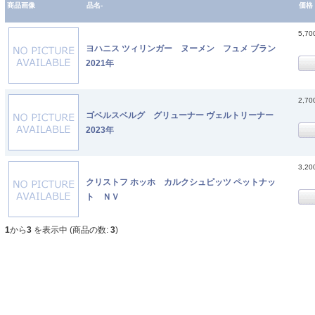
商品画像
品名-
価格
5,7
ヨハニス ツィリンガー ヌーメン フュメ ブラン
2021年
2,7
ゴベルスベルグ グリューナー ヴェルトリーナー
2023年
3,2
クリストフ ホッホ カルクシュピッツ ペットナッ
ト ＮＶ
1
から
3
を表示中 (商品の数:
3
)