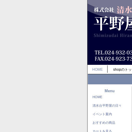
HOME
shopのト
Menu
HOME
清水台平野屋の日々
イベント案内
おすすめの商品
カートを見る