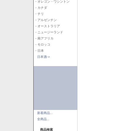
- オレゴン・ワシントン
- カナダ
- チリ
- アルゼンチン
- オーストラリア
- ニュージーランド
- 南アフリカ
- モロッコ
- 日本
日本酒->
新着商品...
全商品...
商品検索