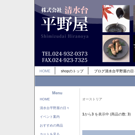
HOME
shopのトップ
ブログ清水台平野屋の日
Menu
HOME
オーストリア
清水台平野屋の日々
1
から
3
を表示中 (商品の数:
3
)
イベント案内
おすすめの商品
カートを見る