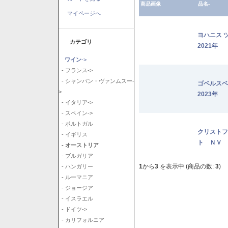
商品画像
品名-
マイページへ
ヨハニス 
カテゴリ
2021年
ワイン
->
- フランス->
- シャンパン・ヴァンムスー-
ゴベルス
>
2023年
- イタリア->
- スペイン->
- ポルトガル
クリストフ
- イギリス
ト ＮＶ
- オーストリア
- ブルガリア
1
から
3
を表示中 (商品の数:
3
)
- ハンガリー
- ルーマニア
- ジョージア
- イスラエル
- ドイツ->
- カリフォルニア