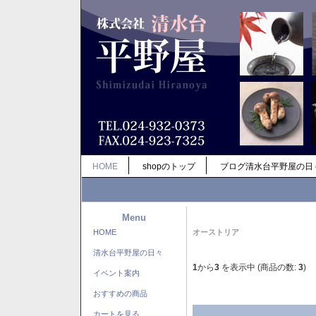
HOME
shopのトップ
ブログ清水台平野屋の日
Menu
HOME
オーストリア
清水台平野屋の日々
1
から
3
を表示中 (商品の数:
3
)
イベント案内
おすすめの商品
カートを見る