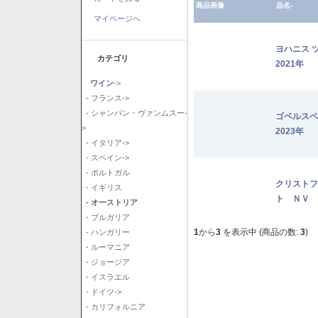
商品画像
品名-
マイページへ
ヨハニス 
カテゴリ
2021年
ワイン
->
- フランス->
- シャンパン・ヴァンムスー-
ゴベルス
>
2023年
- イタリア->
- スペイン->
- ポルトガル
クリストフ
- イギリス
ト ＮＶ
- オーストリア
- ブルガリア
1
から
3
を表示中 (商品の数:
3
)
- ハンガリー
- ルーマニア
- ジョージア
- イスラエル
- ドイツ->
- カリフォルニア