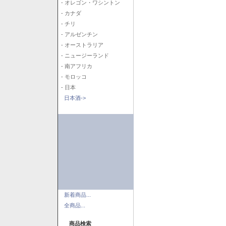
- オレゴン・ワシントン
- カナダ
- チリ
- アルゼンチン
- オーストラリア
- ニュージーランド
- 南アフリカ
- モロッコ
- 日本
日本酒->
新着商品...
全商品...
商品検索