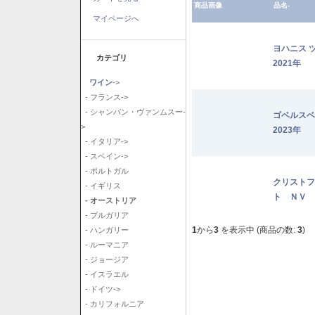
商品画像
品名-
マイページへ
ヨハニス 
カテゴリ
2021年
ワイン
->
- フランス->
- シャンパン・ヴァンムスー-
ゴベルス
>
2023年
- イタリア->
- スペイン->
- ポルトガル
クリストフ
- イギリス
ト ＮＶ
- オーストリア
- ブルガリア
1
から
3
を表示中 (商品の数:
3
)
- ハンガリー
- ルーマニア
- ジョージア
- イスラエル
- ドイツ->
- カリフォルニア