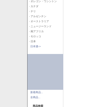
- オレゴン・ワシントン
- カナダ
- チリ
- アルゼンチン
- オーストラリア
- ニュージーランド
- 南アフリカ
- モロッコ
- 日本
日本酒->
新着商品...
全商品...
商品検索