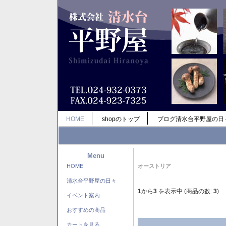
HOME
shopのトップ
ブログ清水台平野屋の日
Menu
HOME
オーストリア
清水台平野屋の日々
1
から
3
を表示中 (商品の数:
3
)
イベント案内
おすすめの商品
カートを見る