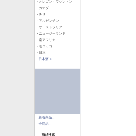
- オレゴン・ワシントン
- カナダ
- チリ
- アルゼンチン
- オーストラリア
- ニュージーランド
- 南アフリカ
- モロッコ
- 日本
日本酒->
新着商品...
全商品...
商品検索