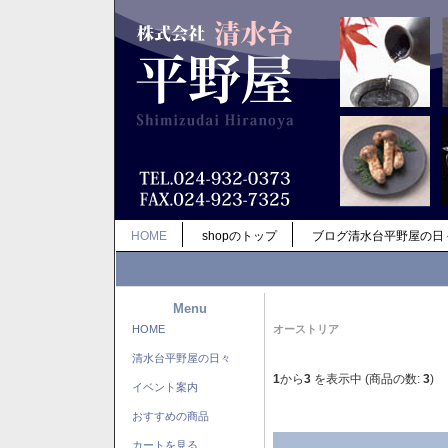
HOME
shopのトップ
ブログ清水台平野屋の日
Menu
HOME
オーストリア
清水台平野屋の日々
1
から
3
を表示中 (商品の数:
3
)
イベント案内
おすすめの商品
カートを見る