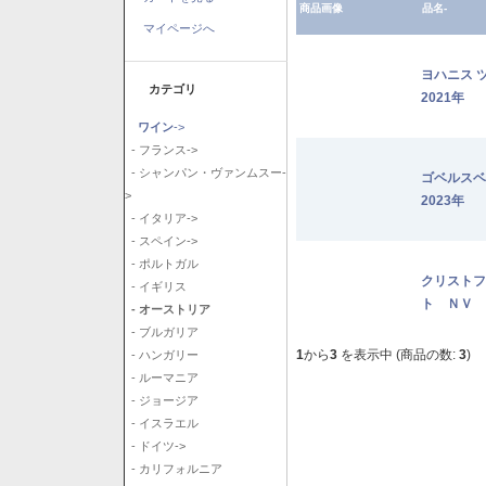
商品画像
品名-
マイページへ
ヨハニス 
カテゴリ
2021年
ワイン
->
- フランス->
- シャンパン・ヴァンムスー-
ゴベルス
>
2023年
- イタリア->
- スペイン->
- ポルトガル
クリストフ
- イギリス
ト ＮＶ
- オーストリア
- ブルガリア
1
から
3
を表示中 (商品の数:
3
)
- ハンガリー
- ルーマニア
- ジョージア
- イスラエル
- ドイツ->
- カリフォルニア