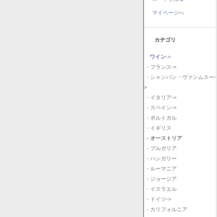
マイページへ
カテゴリ
ワイン
->
- フランス->
- シャンパン・ヴァンムスー-
>
- イタリア->
- スペイン->
- ポルトガル
- イギリス
- オーストリア
- ブルガリア
- ハンガリー
- ルーマニア
- ジョージア
- イスラエル
- ドイツ->
- カリフォルニア