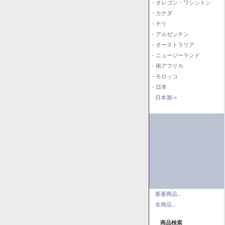
- オレゴン・ワシントン
- カナダ
- チリ
- アルゼンチン
- オーストラリア
- ニュージーランド
- 南アフリカ
- モロッコ
- 日本
日本酒->
新着商品...
全商品...
商品検索