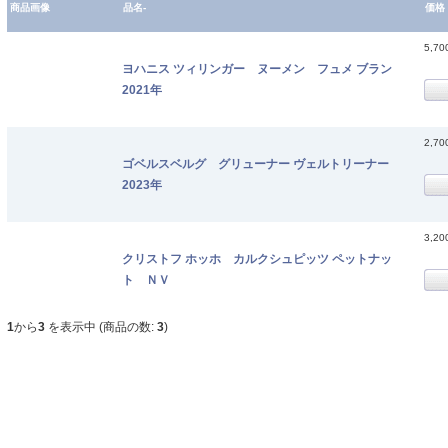
商品画像
品名-
価格
5,7
ヨハニス ツィリンガー ヌーメン フュメ ブラン
2021年
2,7
ゴベルスベルグ グリューナー ヴェルトリーナー
2023年
3,2
クリストフ ホッホ カルクシュピッツ ペットナッ
ト ＮＶ
1
から
3
を表示中 (商品の数:
3
)