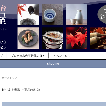
ップ
ブログ清水台平野屋の日々
イベント案内
shoping
オーストリア
1
から
3
を表示中 (商品の数:
3
)