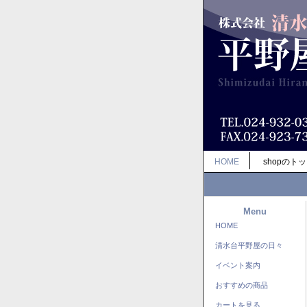
HOME
shopのト
Menu
HOME
清水台平野屋の日々
イベント案内
おすすめの商品
カートを見る