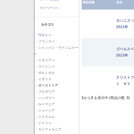
商品画像
品名-
マイページへ
ヨハニス 
カテゴリ
2021年
ワイン
->
- フランス->
- シャンパン・ヴァンムスー-
ゴベルス
>
2023年
- イタリア->
- スペイン->
- ポルトガル
クリストフ
- イギリス
ト ＮＶ
- オーストリア
- ブルガリア
1
から
3
を表示中 (商品の数:
3
)
- ハンガリー
- ルーマニア
- ジョージア
- イスラエル
- ドイツ->
- カリフォルニア