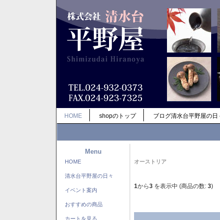
HOME
shopのトップ
ブログ清水台平野屋の日
Menu
HOME
オーストリア
清水台平野屋の日々
1
から
3
を表示中 (商品の数:
3
)
イベント案内
おすすめの商品
カートを見る