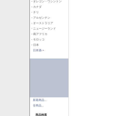
- オレゴン・ワシントン
- カナダ
- チリ
- アルゼンチン
- オーストラリア
- ニュージーランド
- 南アフリカ
- モロッコ
- 日本
日本酒->
新着商品...
全商品...
商品検索