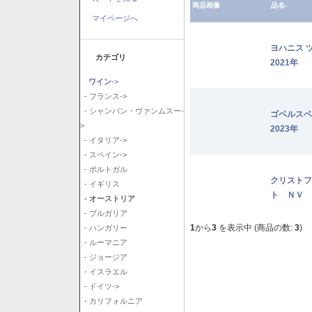
商品画像
品名-
マイページへ
ヨハニス 
カテゴリ
2021年
ワイン
->
- フランス->
- シャンパン・ヴァンムスー-
ゴベルス
>
2023年
- イタリア->
- スペイン->
- ポルトガル
クリストフ
- イギリス
ト ＮＶ
- オーストリア
- ブルガリア
1
から
3
を表示中 (商品の数:
3
)
- ハンガリー
- ルーマニア
- ジョージア
- イスラエル
- ドイツ->
- カリフォルニア