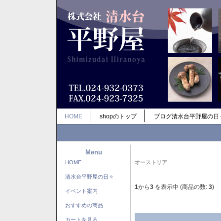
HOME
shopのトップ
ブログ清水台平野屋の日
Menu
HOME
オーストリア
清水台平野屋の日々
1
から
3
を表示中 (商品の数:
3
)
イベント案内
おすすめの商品
カートを見る