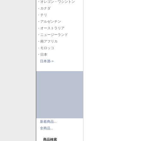
- オレゴン・ワシントン
- カナダ
- チリ
- アルゼンチン
- オーストラリア
- ニュージーランド
- 南アフリカ
- モロッコ
- 日本
日本酒->
新着商品...
全商品...
商品検索