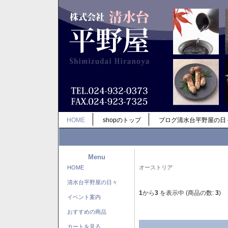
HOME
shopのトップ
ブログ清水台平野屋の日
Menu
HOME
オーストリア
清水台平野屋の日々
1
から
3
を表示中 (商品の数:
3
)
イベント案内
おすすめの商品
カートを見る