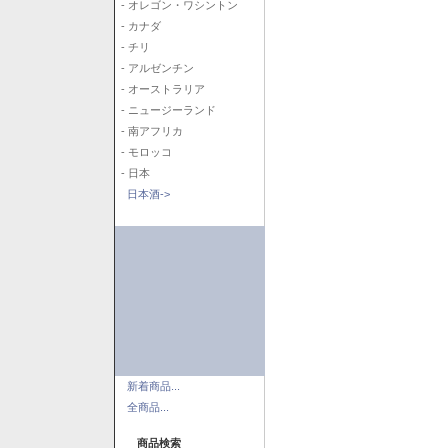
- オレゴン・ワシントン
- カナダ
- チリ
- アルゼンチン
- オーストラリア
- ニュージーランド
- 南アフリカ
- モロッコ
- 日本
日本酒->
新着商品...
全商品...
商品検索