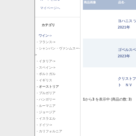
商品画像
品名-
マイページへ
ヨハニス 
カテゴリ
2021年
ワイン
->
- フランス->
- シャンパン・ヴァンムスー-
ゴベルス
>
2023年
- イタリア->
- スペイン->
- ポルトガル
クリストフ
- イギリス
ト ＮＶ
- オーストリア
- ブルガリア
1
から
3
を表示中 (商品の数:
3
)
- ハンガリー
- ルーマニア
- ジョージア
- イスラエル
- ドイツ->
- カリフォルニア