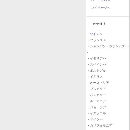
マイページへ
カテゴリ
ワイン
->
- フランス->
- シャンパン・ヴァンムスー-
>
- イタリア->
- スペイン->
- ポルトガル
- イギリス
- オーストリア
- ブルガリア
- ハンガリー
- ルーマニア
- ジョージア
- イスラエル
- ドイツ->
- カリフォルニア