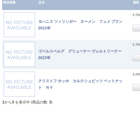
商品画像
品名-
価格
5,7
ヨハニス ツィリンガー ヌーメン フュメ ブラン
2021年
2,7
ゴベルスベルグ グリューナー ヴェルトリーナー
2023年
3,2
クリストフ ホッホ カルクシュピッツ ペットナッ
ト ＮＶ
1
から
3
を表示中 (商品の数:
3
)