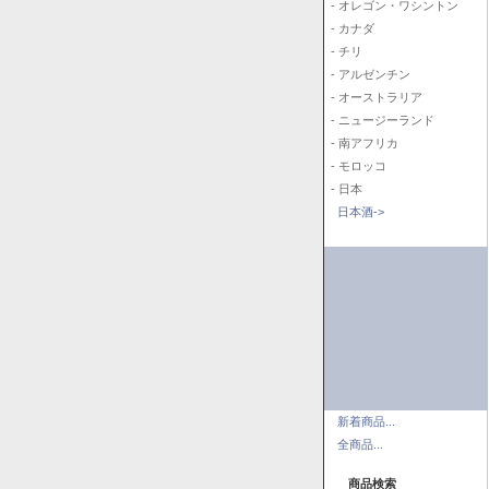
- オレゴン・ワシントン
- カナダ
- チリ
- アルゼンチン
- オーストラリア
- ニュージーランド
- 南アフリカ
- モロッコ
- 日本
日本酒->
新着商品...
全商品...
商品検索