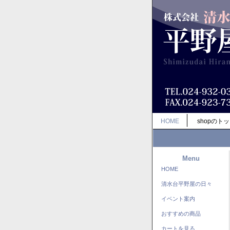
HOME
shopのト
Menu
HOME
清水台平野屋の日々
イベント案内
おすすめの商品
カートを見る