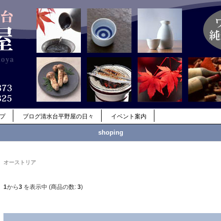
ップ
ブログ清水台平野屋の日々
イベント案内
shoping
オーストリア
1
から
3
を表示中 (商品の数:
3
)