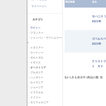
商品画像
品名-
マイページへ
ヨハニス 
カテゴリ
2021年
ワイン
->
- フランス->
- シャンパン・ヴァンムスー-
ゴベルス
>
2023年
- イタリア->
- スペイン->
- ポルトガル
クリストフ
- イギリス
ト ＮＶ
- オーストリア
- ブルガリア
1
から
3
を表示中 (商品の数:
3
)
- ハンガリー
- ルーマニア
- ジョージア
- イスラエル
- ドイツ->
- カリフォルニア