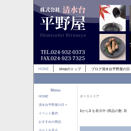
HOME
shopのトップ
ブログ清水台平野屋の日
Menu
HOME
オーストリア
清水台平野屋の日々
1
から
3
を表示中 (商品の数:
3
)
イベント案内
おすすめの商品
カートを見る