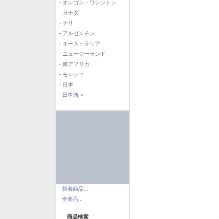
- オレゴン・ワシントン
- カナダ
- チリ
- アルゼンチン
- オーストラリア
- ニュージーランド
- 南アフリカ
- モロッコ
- 日本
日本酒->
新着商品...
全商品...
商品検索