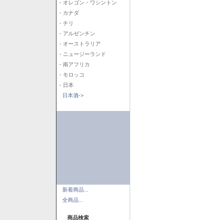
- オレゴン・ワシントン
- カナダ
- チリ
- アルゼンチン
- オーストラリア
- ニュージーランド
- 南アフリカ
- モロッコ
- 日本
日本酒->
新着商品...
全商品...
商品検索