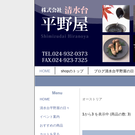
HOME
shopのトップ
ブログ清水台平野屋の日
Menu
HOME
オーストリア
清水台平野屋の日々
1
から
3
を表示中 (商品の数:
3
)
イベント案内
おすすめの商品
カートを見る