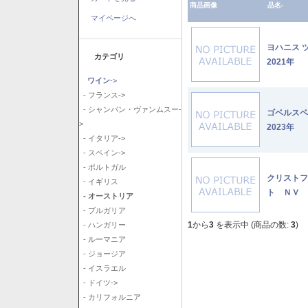
商品画像
品名-
マイページへ
ヨハニス 
カテゴリ
2021年
ワイン
->
- フランス->
- シャンパン・ヴァンムスー-
ゴベルス
>
2023年
- イタリア->
- スペイン->
- ポルトガル
クリストフ
- イギリス
ト ＮＶ
- オーストリア
- ブルガリア
1
から
3
を表示中 (商品の数:
3
)
- ハンガリー
- ルーマニア
- ジョージア
- イスラエル
- ドイツ->
- カリフォルニア