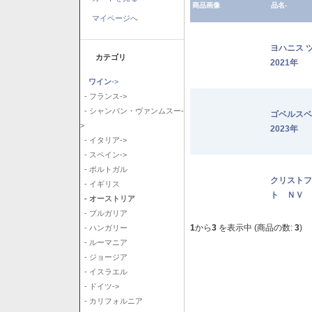
商品画像
品名-
マイページへ
ヨハニス 
カテゴリ
2021年
ワイン
->
- フランス->
- シャンパン・ヴァンムスー-
ゴベルス
>
2023年
- イタリア->
- スペイン->
- ポルトガル
クリストフ
- イギリス
ト ＮＶ
- オーストリア
- ブルガリア
1
から
3
を表示中 (商品の数:
3
)
- ハンガリー
- ルーマニア
- ジョージア
- イスラエル
- ドイツ->
- カリフォルニア