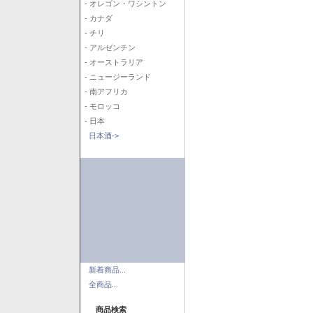
- オレゴン・ワシントン
- カナダ
- チリ
- アルゼンチン
- オーストラリア
- ニュージーランド
- 南アフリカ
- モロッコ
- 日本
日本酒->
新着商品...
全商品...
商品検索