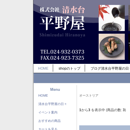
HOME
shopのトップ
ブログ清水台平野屋の日
Menu
HOME
オーストリア
清水台平野屋の日々
1
から
3
を表示中 (商品の数:
3
)
イベント案内
おすすめの商品
カートを見る