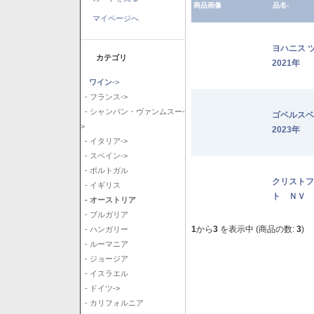
商品画像
品名-
マイページへ
ヨハニス 
カテゴリ
2021年
ワイン
->
- フランス->
- シャンパン・ヴァンムスー-
ゴベルス
>
2023年
- イタリア->
- スペイン->
- ポルトガル
クリストフ
- イギリス
ト ＮＶ
- オーストリア
- ブルガリア
1
から
3
を表示中 (商品の数:
3
)
- ハンガリー
- ルーマニア
- ジョージア
- イスラエル
- ドイツ->
- カリフォルニア