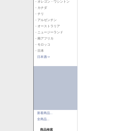
- オレゴン・ワシントン
- カナダ
- チリ
- アルゼンチン
- オーストラリア
- ニュージーランド
- 南アフリカ
- モロッコ
- 日本
日本酒->
新着商品...
全商品...
商品検索