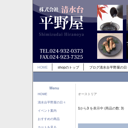
HOME
shopのトップ
ブログ清水台平野屋の日
Menu
HOME
オーストリア
清水台平野屋の日々
1
から
3
を表示中 (商品の数:
3
)
イベント案内
おすすめの商品
カートを見る