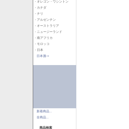
- オレゴン・ワシントン
- カナダ
- チリ
- アルゼンチン
- オーストラリア
- ニュージーランド
- 南アフリカ
- モロッコ
- 日本
日本酒->
新着商品...
全商品...
商品検索