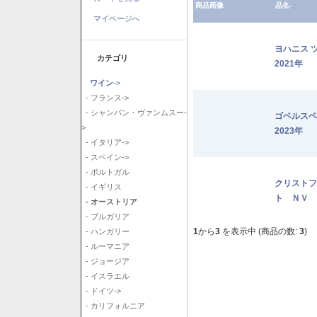
商品画像
品名-
マイページへ
ヨハニス 
カテゴリ
2021年
ワイン
->
- フランス->
- シャンパン・ヴァンムスー-
ゴベルス
>
2023年
- イタリア->
- スペイン->
- ポルトガル
クリストフ
- イギリス
ト ＮＶ
- オーストリア
- ブルガリア
1
から
3
を表示中 (商品の数:
3
)
- ハンガリー
- ルーマニア
- ジョージア
- イスラエル
- ドイツ->
- カリフォルニア