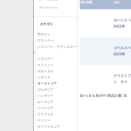
商品画像
品名-
マイページへ
ヨハニス 
カテゴリ
2021年
ワイン
->
- フランス->
- シャンパン・ヴァンムスー-
ゴベルス
>
2023年
- イタリア->
- スペイン->
- ポルトガル
クリストフ
- イギリス
ト ＮＶ
- オーストリア
- ブルガリア
1
から
3
を表示中 (商品の数:
3
)
- ハンガリー
- ルーマニア
- ジョージア
- イスラエル
- ドイツ->
- カリフォルニア