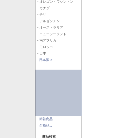
- オレゴン・ワシントン
- カナダ
- チリ
- アルゼンチン
- オーストラリア
- ニュージーランド
- 南アフリカ
- モロッコ
- 日本
日本酒->
新着商品...
全商品...
商品検索