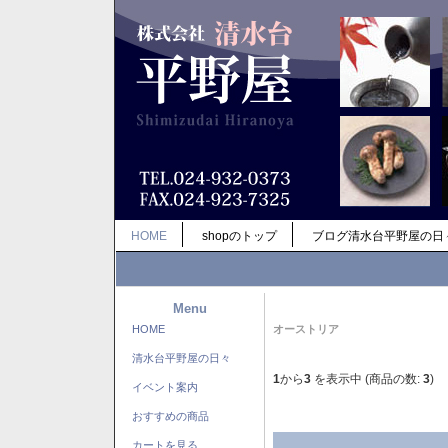
HOME
shopのトップ
ブログ清水台平野屋の日
Menu
HOME
オーストリア
清水台平野屋の日々
1
から
3
を表示中 (商品の数:
3
)
イベント案内
おすすめの商品
カートを見る