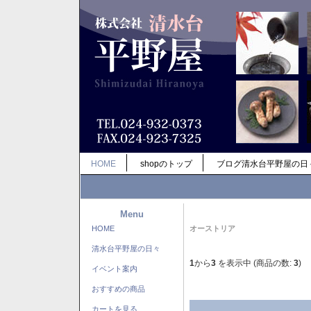
HOME
shopのトップ
ブログ清水台平野屋の日
Menu
HOME
オーストリア
清水台平野屋の日々
1
から
3
を表示中 (商品の数:
3
)
イベント案内
おすすめの商品
カートを見る