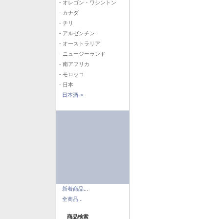
- オレゴン・ワシントン
- カナダ
- チリ
- アルゼンチン
- オーストラリア
- ニュージーランド
- 南アフリカ
- モロッコ
- 日本
日本酒->
新着商品...
全商品...
商品検索