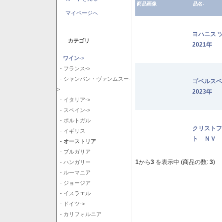
商品画像
品名-
マイページへ
ヨハニス 
カテゴリ
2021年
ワイン
->
- フランス->
- シャンパン・ヴァンムスー-
ゴベルス
>
2023年
- イタリア->
- スペイン->
- ポルトガル
クリストフ
- イギリス
ト ＮＶ
- オーストリア
- ブルガリア
1
から
3
を表示中 (商品の数:
3
)
- ハンガリー
- ルーマニア
- ジョージア
- イスラエル
- ドイツ->
- カリフォルニア