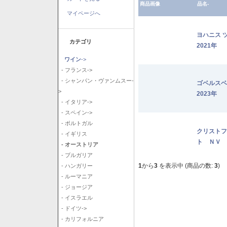
商品画像
品名-
マイページへ
ヨハニス 
カテゴリ
2021年
ワイン
->
- フランス->
- シャンパン・ヴァンムスー-
ゴベルス
>
2023年
- イタリア->
- スペイン->
- ポルトガル
クリストフ
- イギリス
ト ＮＶ
- オーストリア
- ブルガリア
1
から
3
を表示中 (商品の数:
3
)
- ハンガリー
- ルーマニア
- ジョージア
- イスラエル
- ドイツ->
- カリフォルニア