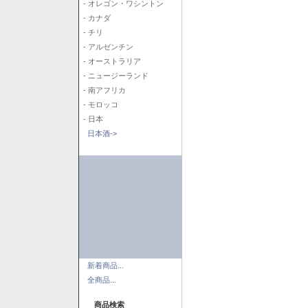
- オレゴン・ワシントン
- カナダ
- チリ
- アルゼンチン
- オーストラリア
- ニュージーランド
- 南アフリカ
- モロッコ
- 日本
日本酒->
新着商品...
全商品...
商品検索