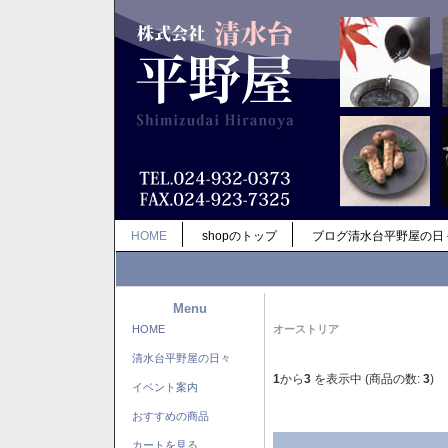
HOME
shopのトップ
ブログ清水台平野屋の日
Menu
HOME
オーストリア
清水台平野屋の日々
1
から
3
を表示中 (商品の数:
3
)
イベント案内
おすすめの商品
カートを見る