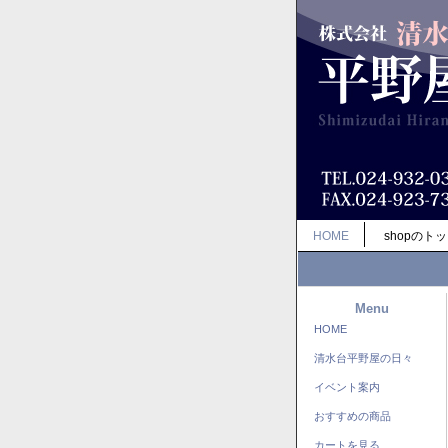
HOME
shopのト
Menu
HOME
清水台平野屋の日々
イベント案内
おすすめの商品
カートを見る