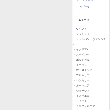
マイページへ
カテゴリ
ワイン
->
- フランス->
- シャンパン・ヴァンムスー-
>
- イタリア->
- スペイン->
- ポルトガル
- イギリス
- オーストリア
- ブルガリア
- ハンガリー
- ルーマニア
- ジョージア
- イスラエル
- ドイツ->
- カリフォルニア