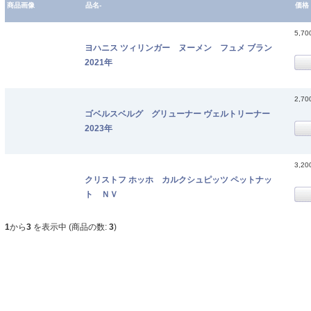
商品画像
品名-
価格
5,7
ヨハニス ツィリンガー ヌーメン フュメ ブラン
2021年
2,7
ゴベルスベルグ グリューナー ヴェルトリーナー
2023年
3,2
クリストフ ホッホ カルクシュピッツ ペットナッ
ト ＮＶ
1
から
3
を表示中 (商品の数:
3
)