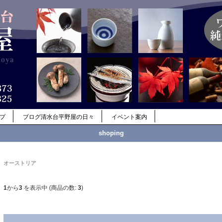
ップ
ブログ清水台平野屋の日々
イベント案内
shoping
オーストリア
1
から
3
を表示中 (商品の数:
3
)