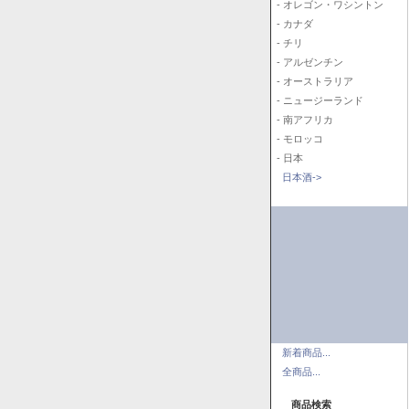
- オレゴン・ワシントン
- カナダ
- チリ
- アルゼンチン
- オーストラリア
- ニュージーランド
- 南アフリカ
- モロッコ
- 日本
日本酒->
新着商品...
全商品...
商品検索