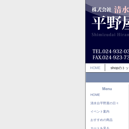
HOME
shopのト
Menu
HOME
清水台平野屋の日々
イベント案内
おすすめの商品
カートを見る