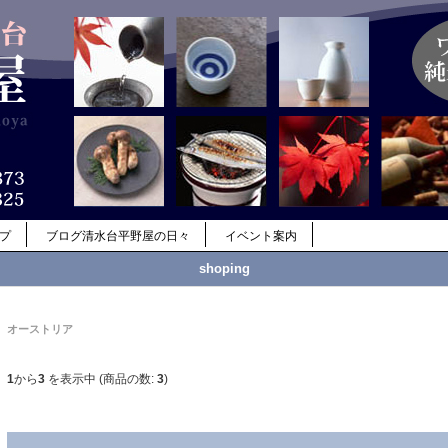
ップ
ブログ清水台平野屋の日々
イベント案内
shoping
オーストリア
1
から
3
を表示中 (商品の数:
3
)