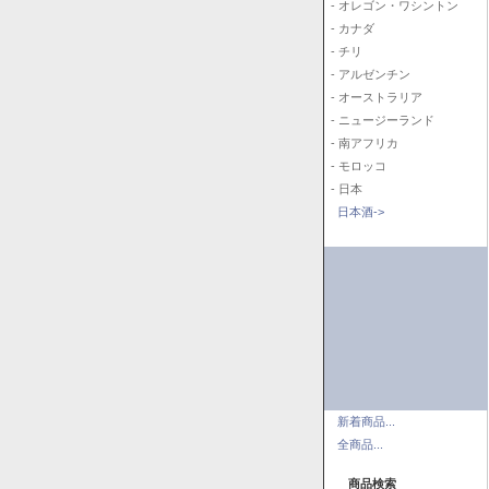
- オレゴン・ワシントン
- カナダ
- チリ
- アルゼンチン
- オーストラリア
- ニュージーランド
- 南アフリカ
- モロッコ
- 日本
日本酒->
新着商品...
全商品...
商品検索