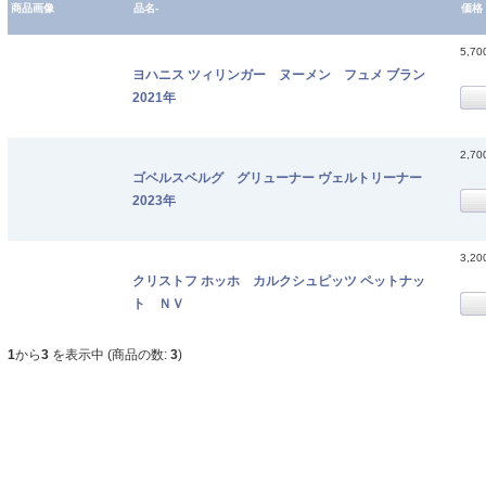
商品画像
品名-
価格
5,7
ヨハニス ツィリンガー ヌーメン フュメ ブラン
2021年
2,7
ゴベルスベルグ グリューナー ヴェルトリーナー
2023年
3,2
クリストフ ホッホ カルクシュピッツ ペットナッ
ト ＮＶ
1
から
3
を表示中 (商品の数:
3
)