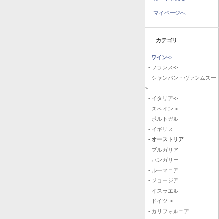
マイページへ
カテゴリ
ワイン
->
- フランス->
- シャンパン・ヴァンムスー-
>
- イタリア->
- スペイン->
- ポルトガル
- イギリス
- オーストリア
- ブルガリア
- ハンガリー
- ルーマニア
- ジョージア
- イスラエル
- ドイツ->
- カリフォルニア