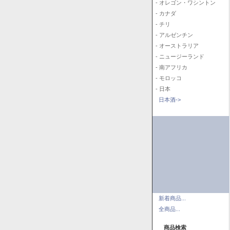
- オレゴン・ワシントン
- カナダ
- チリ
- アルゼンチン
- オーストラリア
- ニュージーランド
- 南アフリカ
- モロッコ
- 日本
日本酒->
新着商品...
全商品...
商品検索