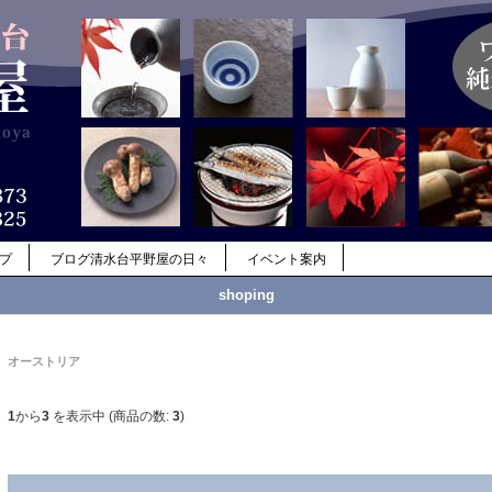
ップ
ブログ清水台平野屋の日々
イベント案内
shoping
オーストリア
1
から
3
を表示中 (商品の数:
3
)