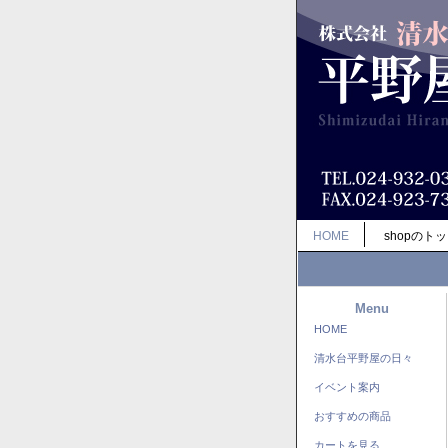
HOME
shopのト
Menu
HOME
清水台平野屋の日々
イベント案内
おすすめの商品
カートを見る