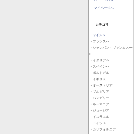
マイページへ
カテゴリ
ワイン
->
- フランス->
- シャンパン・ヴァンムスー-
>
- イタリア->
- スペイン->
- ポルトガル
- イギリス
- オーストリア
- ブルガリア
- ハンガリー
- ルーマニア
- ジョージア
- イスラエル
- ドイツ->
- カリフォルニア