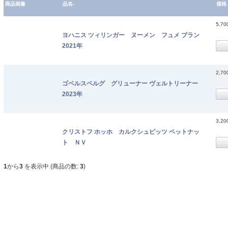
商品画像
品名-
価格
5,7
ヨハニス ツィリンガー ヌーメン フュメ ブラン
2021年
2,7
ゴベルスベルグ グリューナー ヴェルトリーナー
2023年
3,2
クリストフ ホッホ カルクシュピッツ ペットナッ
ト ＮＶ
1
から
3
を表示中 (商品の数:
3
)