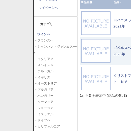
商品画像
品名-
マイページへ
ヨハニス 
カテゴリ
2021年
ワイン
->
- フランス->
- シャンパン・ヴァンムスー-
ゴベルス
>
2023年
- イタリア->
- スペイン->
- ポルトガル
クリストフ
- イギリス
ト ＮＶ
- オーストリア
- ブルガリア
1
から
3
を表示中 (商品の数:
3
)
- ハンガリー
- ルーマニア
- ジョージア
- イスラエル
- ドイツ->
- カリフォルニア