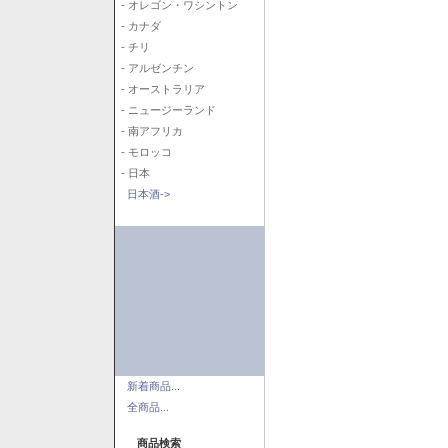
- オレゴン・ワシントン
- カナダ
- チリ
- アルゼンチン
- オーストラリア
- ニュージーランド
- 南アフリカ
- モロッコ
- 日本
日本酒->
新着商品...
全商品...
商品検索