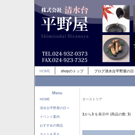
HOME
shopのトップ
ブログ清水台平野屋の日
Menu
HOME
オーストリア
清水台平野屋の日々
1
から
3
を表示中 (商品の数:
3
)
イベント案内
おすすめの商品
カートを見る