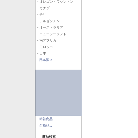
- オレゴン・ワシントン
- カナダ
- チリ
- アルゼンチン
- オーストラリア
- ニュージーランド
- 南アフリカ
- モロッコ
- 日本
日本酒->
新着商品...
全商品...
商品検索