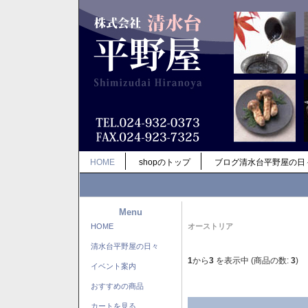
HOME
shopのトップ
ブログ清水台平野屋の日
Menu
HOME
オーストリア
清水台平野屋の日々
1
から
3
を表示中 (商品の数:
3
)
イベント案内
おすすめの商品
カートを見る