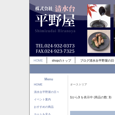
HOME
shopのトップ
ブログ清水台平野屋の日
Menu
HOME
オーストリア
清水台平野屋の日々
1
から
3
を表示中 (商品の数:
3
)
イベント案内
おすすめの商品
カートを見る