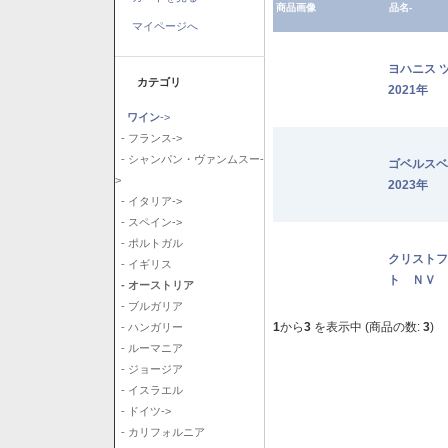
商品画像
品名-
マイページへ
ヨハニス 
カテゴリ
2021年
ワイン
->
- フランス->
- シャンパン・ヴァンムスー-
ゴベルス
>
2023年
- イタリア->
- スペイン->
- ポルトガル
クリストフ
- イギリス
ト ＮＶ
- オーストリア
- ブルガリア
1
から
3
を表示中 (商品の数:
3
)
- ハンガリー
- ルーマニア
- ジョージア
- イスラエル
- ドイツ->
- カリフォルニア