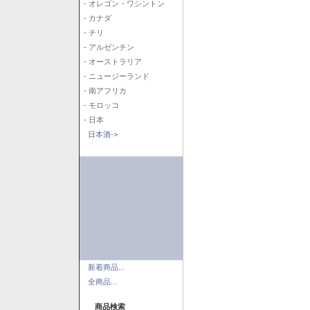
- オレゴン・ワシントン
- カナダ
- チリ
- アルゼンチン
- オーストラリア
- ニュージーランド
- 南アフリカ
- モロッコ
- 日本
日本酒->
新着商品...
全商品...
商品検索