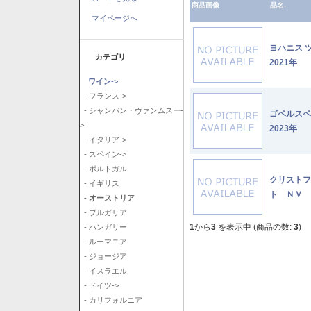
商品画像
品名-
マイページへ
ヨハニス 
カテゴリ
2021年
ワイン
->
- フランス->
- シャンパン・ヴァンムスー-
ゴベルス
>
2023年
- イタリア->
- スペイン->
- ポルトガル
クリストフ
- イギリス
ト ＮＶ
- オーストリア
- ブルガリア
1
から
3
を表示中 (商品の数:
3
)
- ハンガリー
- ルーマニア
- ジョージア
- イスラエル
- ドイツ->
- カリフォルニア