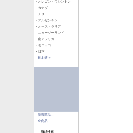
- オレゴン・ワシントン
- カナダ
- チリ
- アルゼンチン
- オーストラリア
- ニュージーランド
- 南アフリカ
- モロッコ
- 日本
日本酒->
新着商品...
全商品...
商品検索