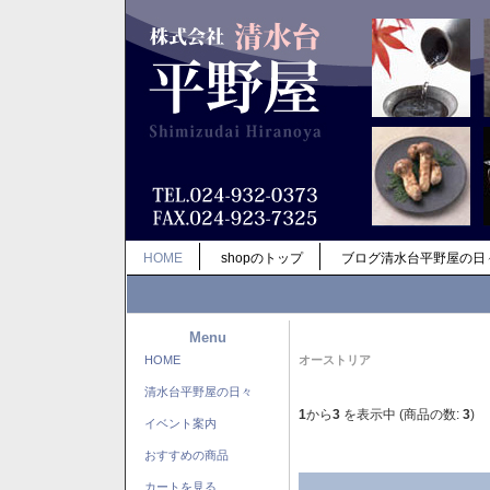
HOME
shopのトップ
ブログ清水台平野屋の日
Menu
HOME
オーストリア
清水台平野屋の日々
1
から
3
を表示中 (商品の数:
3
)
イベント案内
おすすめの商品
カートを見る