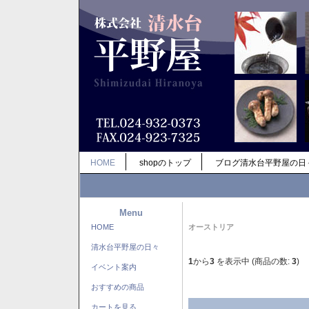
HOME
shopのトップ
ブログ清水台平野屋の日
Menu
HOME
オーストリア
清水台平野屋の日々
1
から
3
を表示中 (商品の数:
3
)
イベント案内
おすすめの商品
カートを見る