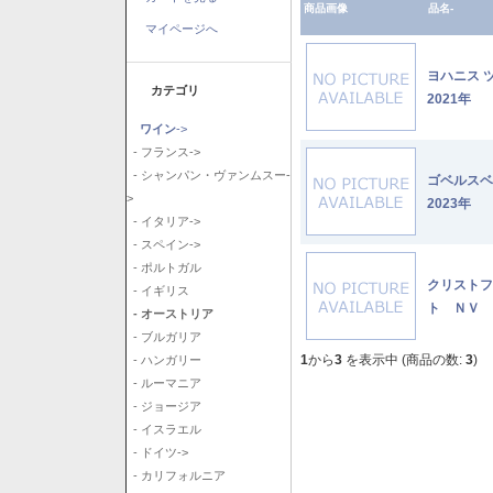
商品画像
品名-
マイページへ
ヨハニス 
カテゴリ
2021年
ワイン
->
- フランス->
- シャンパン・ヴァンムスー-
ゴベルス
>
2023年
- イタリア->
- スペイン->
- ポルトガル
クリストフ
- イギリス
ト ＮＶ
- オーストリア
- ブルガリア
1
から
3
を表示中 (商品の数:
3
)
- ハンガリー
- ルーマニア
- ジョージア
- イスラエル
- ドイツ->
- カリフォルニア