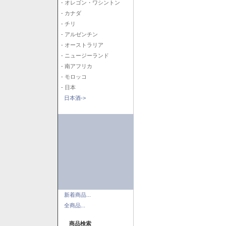
- オレゴン・ワシントン
- カナダ
- チリ
- アルゼンチン
- オーストラリア
- ニュージーランド
- 南アフリカ
- モロッコ
- 日本
日本酒->
新着商品...
全商品...
商品検索