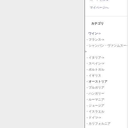
マイページへ
カテゴリ
ワイン
->
- フランス->
- シャンパン・ヴァンムスー-
>
- イタリア->
- スペイン->
- ポルトガル
- イギリス
- オーストリア
- ブルガリア
- ハンガリー
- ルーマニア
- ジョージア
- イスラエル
- ドイツ->
- カリフォルニア