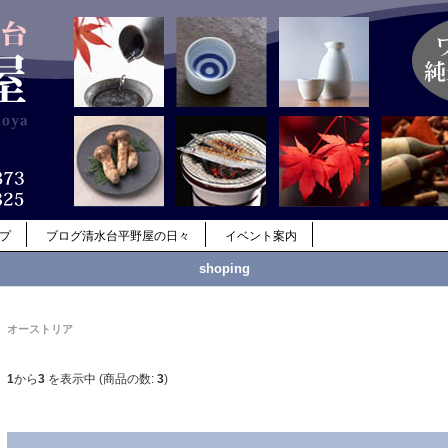
ップ
ブログ清水台平野屋の日々
イベント案内
shoping
オーストリア
1
から
3
を表示中 (商品の数:
3
)