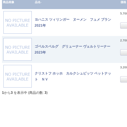
商品画像
品名-
価格
5,7
ヨハニス ツィリンガー ヌーメン フュメ ブラン
2021年
2,7
ゴベルスベルグ グリューナー ヴェルトリーナー
2023年
3,2
クリストフ ホッホ カルクシュピッツ ペットナッ
ト ＮＶ
1
から
3
を表示中 (商品の数:
3
)