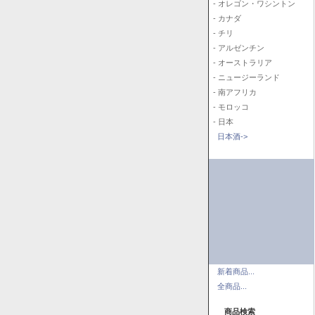
- オレゴン・ワシントン
- カナダ
- チリ
- アルゼンチン
- オーストラリア
- ニュージーランド
- 南アフリカ
- モロッコ
- 日本
日本酒->
新着商品...
全商品...
商品検索