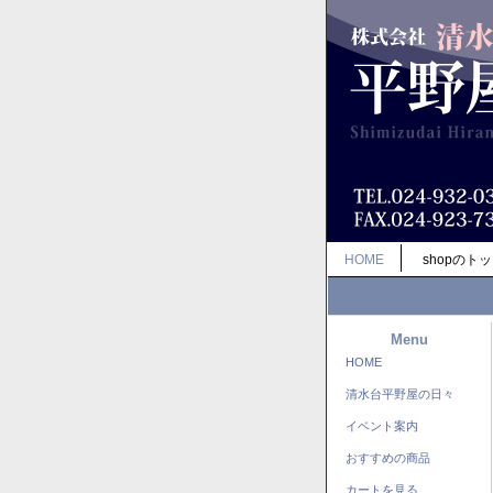
HOME
shopのト
Menu
HOME
清水台平野屋の日々
イベント案内
おすすめの商品
カートを見る